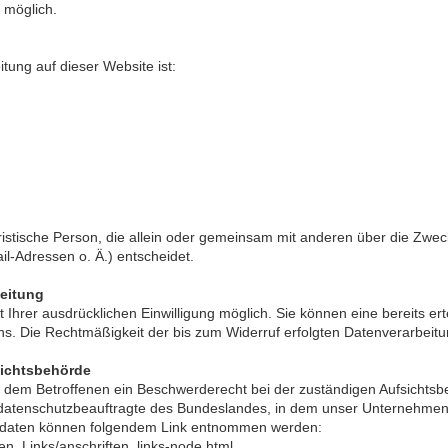
t möglich.
itung auf dieser Website ist:
 juristische Person, die allein oder gemeinsam mit anderen über die Zwe
-Adressen o. Ä.) entscheidet.
beitung
Ihrer ausdrücklichen Einwilligung möglich. Sie können eine bereits erte
 uns. Die Rechtmäßigkeit der bis zum Widerruf erfolgten Datenverarbeit
sichtsbehörde
ht dem Betroffenen ein Beschwerderecht bei der zuständigen Aufsichtsb
datenschutzbeauftragte des Bundeslandes, in dem unser Unternehmen s
ktdaten können folgendem Link entnommen werden:
ten_Links/anschriften_links-node.html.