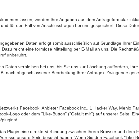
zukommen lassen, werden Ihre Angaben aus dem Anfrageformular inklu
nd für den Fall von Anschlussfragen bei uns gespeichert. Diese Daten
ngegebenen Daten erfolgt somit ausschließlich auf Grundlage Ihrer Einwi
. Dazu reicht eine formlose Mitteilung per E-Mail an uns. Die Rechtmäß
ruf unberührt.
 Daten verbleiben bei uns, bis Sie uns zur Löschung auffordern, Ihre
(z.B. nach abgeschlossener Bearbeitung Ihrer Anfrage). Zwingende ge
Netzwerks Facebook, Anbieter Facebook Inc., 1 Hacker Way, Menlo Park,
k-Logo oder dem "Like-Button" ("Gefällt mir") auf unserer Seite. Ein
/plugins/.
das Plugin eine direkte Verbindung zwischen Ihrem Browser und dem F
IP-Adresse unsere Seite besucht haben. Wenn Sie den Facebook "Like-B