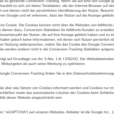
 so genannte Conversion-Tracking. Wenn Sie auf eine von Google gesc
handelt es sich um kleine Textdateien, die der Internet-Browser auf 
it und dienen nicht der persönlichen Identifizierung der Nutzer. Besuc
nen Google und wir erkennen, dass der Nutzer auf die Anzeige geklickt 
es Cookie. Die Cookies können nicht über die Websites von AdWords-K
 dienen dazu, Conversion-Statistiken für AdWords-Kunden zu erstellen,
esamtanzahl der Nutzer, die auf ihre Anzeige geklickt haben und zu e
halten jedoch keine Informationen, mit denen sich Nutzer persönlich id
ser Nutzung widersprechen, indem Sie das Cookie des Google Conversi
. Sie werden sodann nicht in die Conversion-Tracking Statistiken aufg
lgt auf Grundlage von Art. 6 Abs. 1 lit. f DSGVO. Der Websitebetreiber
n Webangebot als auch seine Werbung zu optimieren.
oogle Conversion-Tracking finden Sie in den Datenschutzbestimmung
 Sie über das Setzen von Cookies informiert werden und Cookies nur im
sschließen sowie das automatische Löschen der Cookies beim Schließen
ität dieser Website eingeschränkt sein.
 "reCAPTCHA") auf unseren Websites. Anbieter ist die Google Inc., 