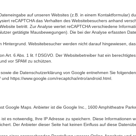
Dateneingabe auf unseren Websites (z.B. in einem Kontaktformular) d
alysiert reCAPTCHA das Verhalten des Websitebesuchers anhand versc
Website betritt. Zur Analyse wertet reCAPTCHA verschiedene Informati
utzer getätigte Mausbewegungen). Die bei der Analyse erfassten Date
 Hintergrund. Websitebesucher werden nicht darauf hingewiesen, dass 
on Art. 6 Abs. 1 lit. f DSGVO. Der Websitebetreiber hat ein berechtigt
 und vor SPAM zu schützen.
sowie die Datenschutzerklärung von Google entnehmen Sie folgenden
y/ und https://www.google.com/recaptcha/intro/android.html.
enst Google Maps. Anbieter ist die Google Inc., 1600 Amphitheatre Par
st es notwendig, Ihre IP Adresse zu speichern. Diese Informationen w
hert. Der Anbieter dieser Seite hat keinen Einfluss auf diese Datenüb
esse einer ansprechenden Darstellung unserer Online-Angebote und an e