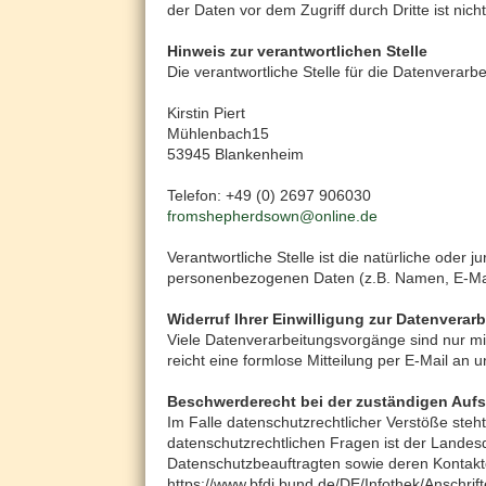
der Daten vor dem Zugriff durch Dritte ist nich
Hinweis zur verantwortlichen Stelle
Die verantwortliche Stelle für die Datenverarbe
Kirstin Piert
Mühlenbach15
53945 Blankenheim
Telefon: +49 (0) 2697 906030
fromshepherdsown@online.de
Verantwortliche Stelle ist die natürliche oder
personenbezogenen Daten (z.B. Namen, E-Mail
Widerruf Ihrer Einwilligung zur Datenverar
Viele Datenverarbeitungsvorgänge sind nur mit 
reicht eine formlose Mitteilung per E-Mail an
Beschwerderecht bei der zuständigen Auf
Im Falle datenschutzrechtlicher Verstöße ste
datenschutzrechtlichen Fragen ist der Landes
Datenschutzbeauftragten sowie deren Konta
https://www.bfdi.bund.de/DE/Infothek/Anschrif